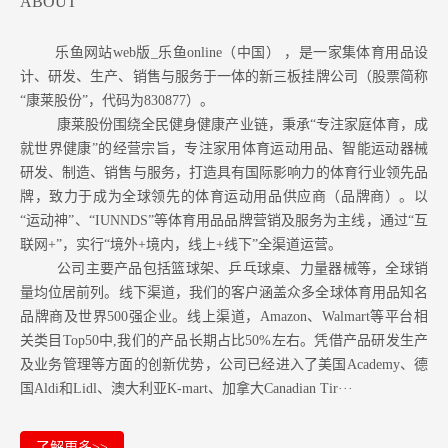
ABOUT
乐鱼网站web版_乐鱼online（中国） ，是一家集体育用品设
计、研发、生产、销售与服务于一体的新三板挂牌公司（股票简称
“康莱股份”，代码为830877）。
康莱股份围绕全民健身健康产业链，秉承“专注家庭体育，成
就世界健康”的经营宗旨，专注家用体育运动用品、智能运动器械
研发、制造、销售与服务，打造具有国际影响力的体育行业领先品
牌，致力于成为全球领先的体育运动用品供应商（品牌商）。以
“运动神”、“IUNNDS”等体育用品品牌营销及服务为主线，通过“互
联网+”，实行“境外+境内，线上+线下”全渠道运营。
公司主要产品包括篮球架、乒乓球桌、力量器械等，全球销
量均位居前列。
线下渠道，我们的客户涵盖众多全球体育用品知名
品牌商及世界500强企业。
线上渠道，Amazon
、Walmart等
平台相
关类目Top50中,我们的产品长期占比50%左右。凭借产品研发生产
及业务管理等方面的创新优势，公司已经进入了美国Academy、德
国Aldi和Lidl、澳大利亚K-mart、加拿大Canadian Tir···
了解更多>>