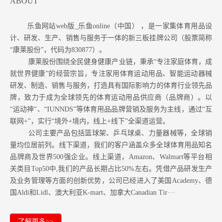
ABOUT
乐鱼网站web版_乐鱼online（中国） ，是一家集体育用品设
计、研发、生产、销售与服务于一体的新三板挂牌公司（股票简称
“康莱股份”，代码为830877）。
康莱股份围绕全民健身健康产业链，秉承“专注家庭体育，成
就世界健康”的经营宗旨，专注家用体育运动用品、智能运动器械
研发、制造、销售与服务，打造具有国际影响力的体育行业领先品
牌，致力于成为全球领先的体育运动用品供应商（品牌商）。以
“运动神”、“IUNNDS”等体育用品品牌营销及服务为主线，通过“互
联网+”，实行“境外+境内，线上+线下”全渠道运营。
公司主要产品包括篮球架、乒乓球桌、力量器械等，全球销
量均位居前列。
线下渠道，我们的客户涵盖众多全球体育用品知名
品牌商及世界500强企业。
线上渠道，Amazon
、Walmart等
平台相
关类目Top50中,我们的产品长期占比50%左右。凭借产品研发生产
及业务管理等方面的创新优势，公司已经进入了美国Academy、德
国Aldi和Lidl、澳大利亚K-mart、加拿大Canadian Tir···
了解更多>>