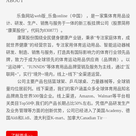
ABOUT
乐鱼网站web版_乐鱼online（中国） ，是一家集体育用品设
计、研发、生产、销售与服务于一体的新三板挂牌公司（股票简称
“康莱股份”，代码为830877）。
康莱股份围绕全民健身健康产业链，秉承“专注家庭体育，成
就世界健康”的经营宗旨，专注家用体育运动用品、智能运动器械
研发、制造、销售与服务，打造具有国际影响力的体育行业领先品
牌，致力于成为全球领先的体育运动用品供应商（品牌商）。以
“运动神”、“IUNNDS”等体育用品品牌营销及服务为主线，通过“互
联网+”，实行“境外+境内，线上+线下”全渠道运营。
公司主要产品包括篮球架、乒乓球桌、力量器械等，全球销
量均位居前列。
线下渠道，我们的客户涵盖众多全球体育用品知名
品牌商及世界500强企业。
线上渠道，Amazon
、Walmart等
平台相
关类目Top50中,我们的产品长期占比50%左右。凭借产品研发生产
及业务管理等方面的创新优势，公司已经进入了美国Academy、德
国Aldi和Lidl、澳大利亚K-mart、加拿大Canadian Tir···
了解更多>>