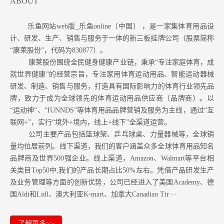
ABOUT
乐鱼网站web版_乐鱼online（中国） ，是一家集体育用品设
计、研发、生产、销售与服务于一体的新三板挂牌公司（股票简称
“康莱股份”，代码为830877）。
康莱股份围绕全民健身健康产业链，秉承“专注家庭体育，成
就世界健康”的经营宗旨，专注家用体育运动用品、智能运动器械
研发、制造、销售与服务，打造具有国际影响力的体育行业领先品
牌，致力于成为全球领先的体育运动用品供应商（品牌商）。以
“运动神”、“IUNNDS”等体育用品品牌营销及服务为主线，通过“互
联网+”，实行“境外+境内，线上+线下”全渠道运营。
公司主要产品包括篮球架、乒乓球桌、力量器械等，全球销
量均位居前列。
线下渠道，我们的客户涵盖众多全球体育用品知名
品牌商及世界500强企业。
线上渠道，Amazon
、Walmart等
平台相
关类目Top50中,我们的产品长期占比50%左右。凭借产品研发生产
及业务管理等方面的创新优势，公司已经进入了美国Academy、德
国Aldi和Lidl、澳大利亚K-mart、加拿大Canadian Tir···
了解更多>>