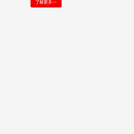
了解更多>>