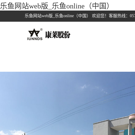
乐鱼网站web版_乐鱼online（中国）
乐鱼网站web版_乐鱼online（中国） 欢迎您！客服热线：0576-8