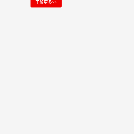
了解更多>>