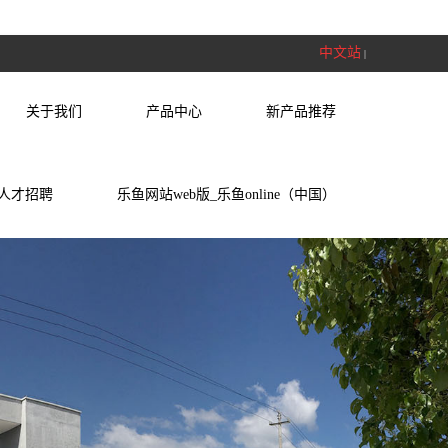
中文站
|
关于我们
产品中心
新产品推荐
人才招聘
乐鱼网站web版_乐鱼online（中国）